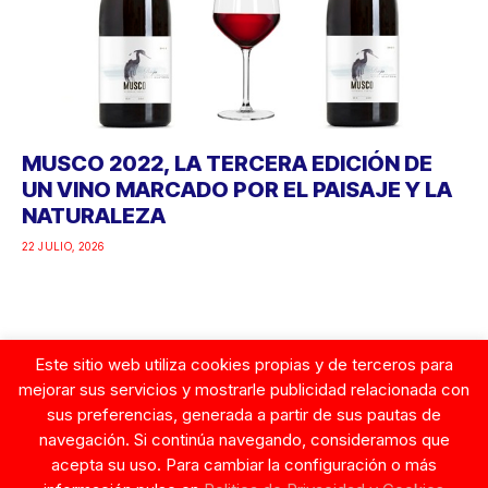
MUSCO 2022, LA TERCERA EDICIÓN DE
UN VINO MARCADO POR EL PAISAJE Y LA
NATURALEZA
22 JULIO, 2026
Este sitio web utiliza cookies propias y de terceros para
Google
mejorar sus servicios y mostrarle publicidad relacionada con
sus preferencias, generada a partir de sus pautas de
navegación. Si continúa navegando, consideramos que
acepta su uso. Para cambiar la configuración o más