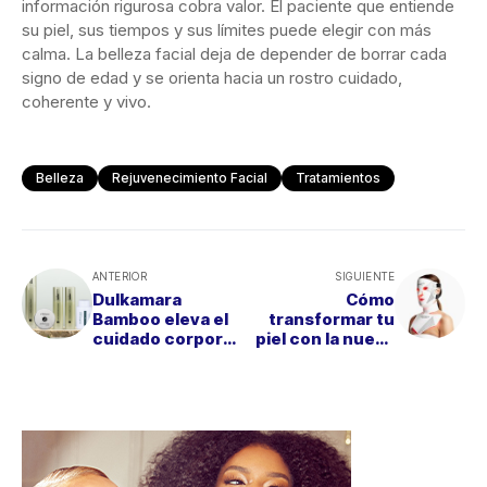
información rigurosa cobra valor. El paciente que entiende
su piel, sus tiempos y sus límites puede elegir con más
calma. La belleza facial deja de depender de borrar cada
signo de edad y se orienta hacia un rostro cuidado,
coherente y vivo.
Belleza
Rejuvenecimiento Facial
Tratamientos
ANTERIOR
SIGUIENTE
Dulkamara
Cómo
Bamboo eleva el
transformar tu
cuidado corporal
piel con la nueva
a ritual de alta
Serie 2 de
cosmética
CurrentBody sin
salir de casa