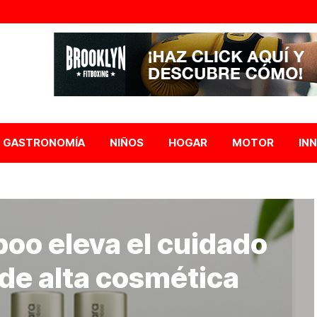
GASTRONOMÍA
NIÑOS
HOGAR
MOTOR
IN
o eleva el cuidado
l de alta cosmética