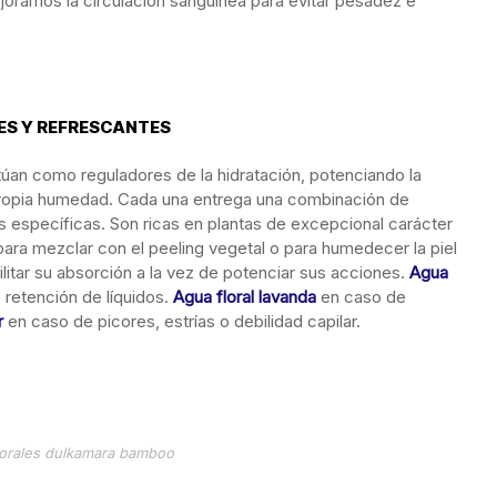
ejoramos la circulación sanguínea para evitar pesadez e
ES Y REFRESCANTES
túan como reguladores de la hidratación, potenciando la
u propia humedad. Cada una entrega una combinación de
 específicas. Son ricas en plantas de excepcional carácter
 para mezclar con el peeling vegetal o para humedecer la piel
ilitar su absorción a la vez de potenciar sus acciones.
Agua
 retención de líquidos.
Agua floral lavanda
en caso de
r
en caso de picores, estrías o debilidad capilar.
lorales dulkamara bamboo