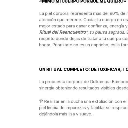
«MIMO MI CUERPO PORQUE
ME
QUIERO»
La piel corporal representa más del 90% de n
atención que merece. Cuidar tu cuerpo no es u
mejor estado para ganar confianza, energía 
Ritual del Reencuentro
”, tu pausa sagrada
. 
respeto donde dejas de tratar a tu cuerpo com
hogar. Priorizarte no es un capricho, es la f
UN RITUAL COMPLETO: DETOXIFICAR, TO
La propuesta corporal de Dulkamara Bamboo 
sinergia obteniendo resultados visibles desde
1º
Realizar en la ducha una exfoliación con el
piel limpia de impurezas y facilitar su respira
dejándola más lisa y suave.