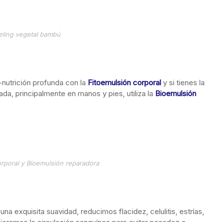
eling vegetal bambú
o-nutrición profunda con la
Fitoemulsión corporal
y si tienes la
da, principalmente en manos y pies, utiliza la
Bioemulsión
orporal y Bioemulsión reparadora
a exquisita suavidad, reducimos flacidez, celulitis, estrías,