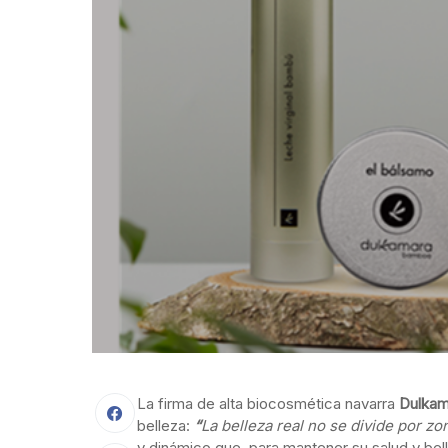
La firma de alta biocosmética navarra
Dulka
belleza:
“
La belleza real no se divide por zo
y dinámico que, para mantener su salud y be