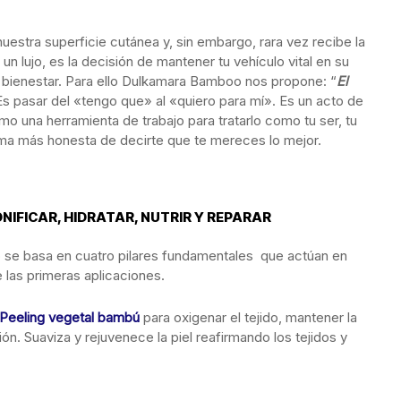
uestra superficie cutánea y, sin embargo, rara vez recibe la
n lujo, es la decisión de mantener tu vehículo vital en su
y bienestar. Para ello Dulkamara Bamboo nos propone: “
El
Es pasar del «tengo que» al «quiero para mí». Es un acto de
o una herramienta de trabajo para tratarlo como tu ser, tu
orma más honesta de decirte que te mereces lo mejor.
NIFICAR, HIDRATAR, NUTRIR Y REPARAR
se basa en cuatro pilares fundamentales que actúan en
 las primeras aplicaciones.
Peeling vegetal bambú
para oxigenar el tejido, mantener la
ción. Suaviza y rejuvenece la piel reafirmando los tejidos y