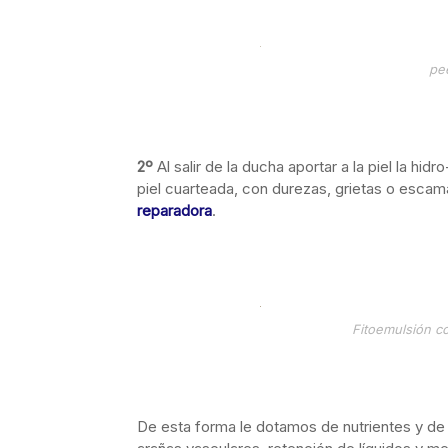
pe
2º
Al salir de la ducha aportar a la piel la hidr
piel cuarteada, con durezas, grietas o escama
reparadora
.
Fitoemulsión c
De esta forma le dotamos de nutrientes y de un