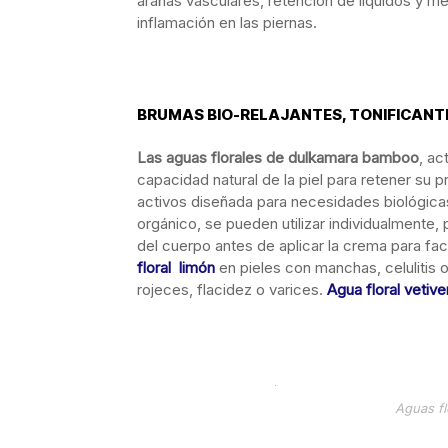
arañas vasculares, retención de líquidos y m
inflamación en las piernas.
BRUMAS BIO-RELAJANTES, TONIFICANT
Las aguas florales de dulkamara bamboo
, ac
capacidad natural de la piel para retener s
activos diseñada para necesidades biológicas
orgánico, se pueden utilizar individualmente,
del cuerpo antes de aplicar la crema para fac
floral limón
en pieles con manchas, celulitis o
rojeces, flacidez o varices.
Agua floral vetive
Aguas f