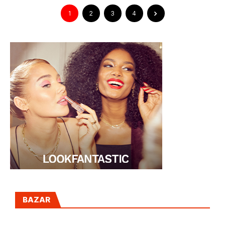
1
2
3
4
BAZAR