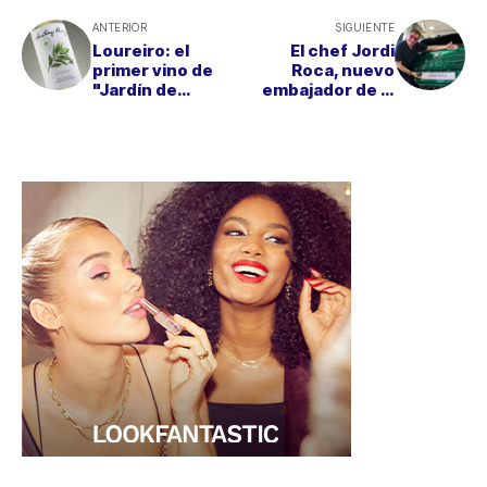
ANTERIOR
SIGUIENTE
Loureiro: el
El chef Jordi
primer vino de
Roca, nuevo
"Jardín de
embajador de la
Variedades", una
familia MINI
colección de
España
Santiago Ruiz