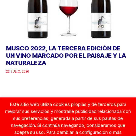
MUSCO 2022, LA TERCERA EDICIÓN DE
UN VINO MARCADO POR EL PAISAJE Y LA
NATURALEZA
22 JULIO, 2026
Este sitio web utiliza cookies propias y de terceros para
Google
mejorar sus servicios y mostrarle publicidad relacionada con
sus preferencias, generada a partir de sus pautas de
navegación. Si continúa navegando, consideramos que
acepta su uso. Para cambiar la configuración o más