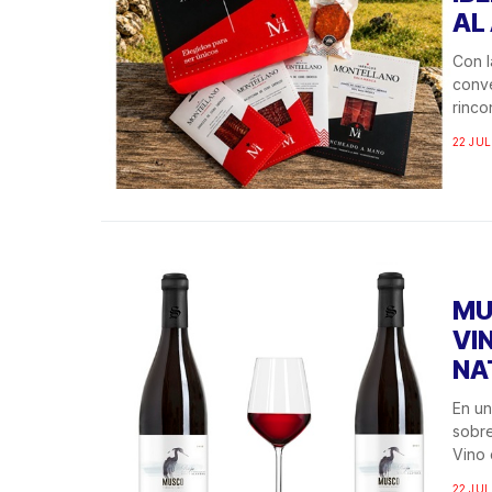
AL 
Con l
conve
rinco
22 JUL
MU
VI
NA
En un
sobre
Vino 
22 JUL