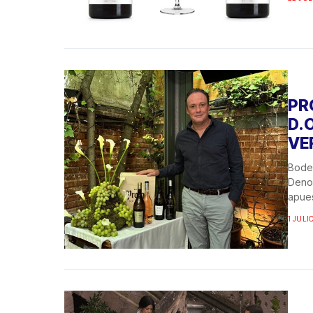
PR
D.
VE
Bodeg
Deno
apues
1 JULI