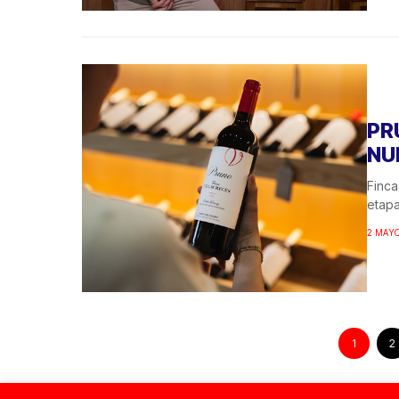
PR
NU
Finca
etapa
2 MAYO
1
2