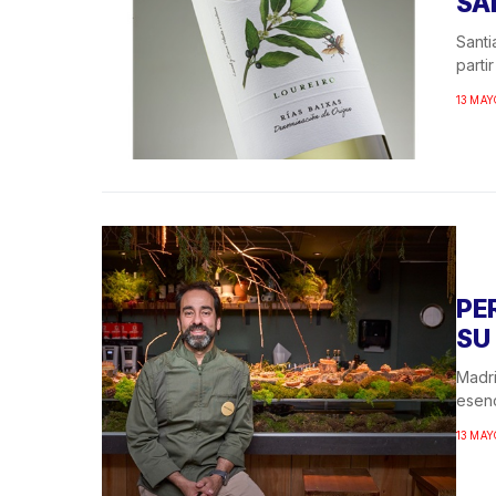
SA
Santi
parti
13 MAY
PE
SU
Madri
esenc
13 MAY