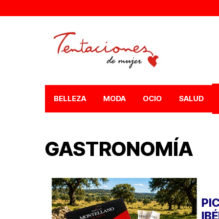
BELLEZA
MODA
OCIO
SALUD
GASTRONOMÍA
PI
IB