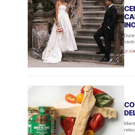
CE
CA
IN
Duran
centr
22 JUN
CO
DE
Mient
relev