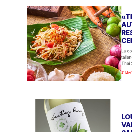
«T
AU
RE
CE
La co
taila
Thai 
21 MAY
LO
VA