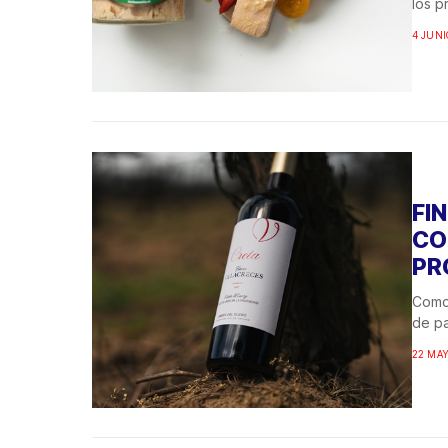
los p
4 JUNI
FI
CO
PR
Como 
de pa
22 MAY