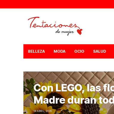
BELLEZA
MODA
OCIO
SALUD
Con LEGO, las flo
Madre duran tod
14 ABRIL, 2026