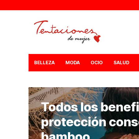
BELLEZA
MODA
OCIO
SALUD
Todos los benefic
protección cons
bamboo