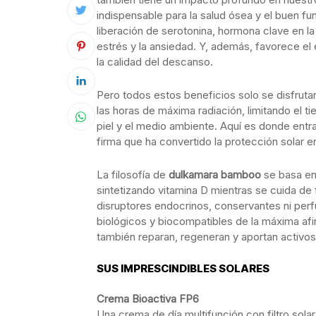
indispensable para la salud ósea y el buen f
liberación de serotonina, hormona clave en la
estrés y la ansiedad. Y, además, favorece el 
la calidad del descanso.
Pero todos estos beneficios solo se disfrutan
las horas de máxima radiación, limitando el ti
piel y el medio ambiente. Aquí es donde entr
firma que ha convertido la protección solar en 
La filosofía de
dulkamara bamboo
se basa en 
sintetizando vitamina D mientras se cuida de 
disruptores endocrinos, conservantes ni perf
biológicos y biocompatibles de la máxima afi
también reparan, regeneran y aportan activo
SUS IMPRESCINDIBLES SOLARES
Crema Bioactiva FP6
Una crema de día multifunción con filtro sol