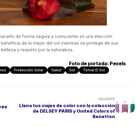
o hacerlo de forma segura y consciente es una elección
se beneficia de lo mejor del sol mientras se protege de sus
 belleza y respeto por la naturaleza.
Foto de portada: Pexels
boo
Protección Solar
Salud
Sol
Tomar El Sol
SIGUIENTE
Llena tus viajes de color con la colección
vée
de DELSEY PARIS y United Colors of
Benetton