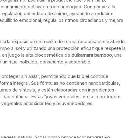
uncionamiento del sistema inmunológico. Contribuye a la
 regulación del estado de ánimo, ayudando a reducir el
equilibrio emocional, regula los ritmos circadianos y mejora
 si la exposición se realiza de forma responsable: evitando
empo al sol y utilizando una protección eficaz que respete la
a en juego la alta biocosmética de
dulkamara bamboo
, una
un ritual holístico, consciente y sostenible.
proteger sin aislar, permitiendo que la piel continúe
forma integral. Sus fórmulas no contienen nanopartículas,
umes de síntesis, y están elaboradas con ingredientes
nidad cutánea. Estas “joyas vegetales” no solo protegen:
s vegetales antioxidantes y rejuvenecedores.
ar vegetal natural. Actúa como bronceador progresivo,