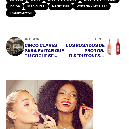
Indiba
Manicuras
Pedicuras
Portada - No Usar
Tratamientos
ANTERIOR
SIGUIENTE
CINCO CLAVES
LOS ROSADOS DE
PARA EVITAR QUE
PROTOS:
TU COCHE SE
DISFRUTONES...
CONVIERTA EN UN
¡Y TRENDING
FOCO DE
TOPIC!
ALERGIAS