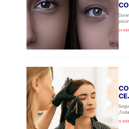
CO
Duran
pisci
24 AGO
CO
CE
Segur
¡Toda
12 AGO