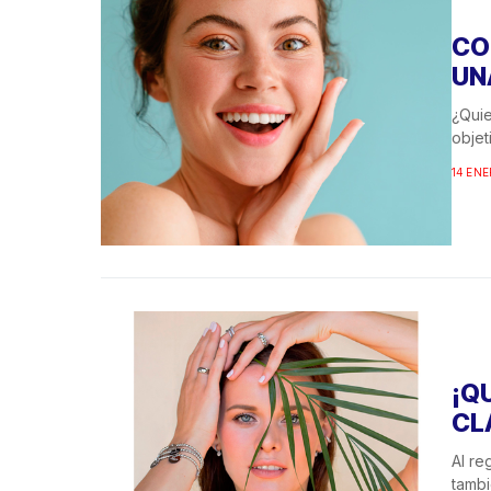
CO
UN
¿Quie
objet
14 ENE
¡Q
CL
Al re
tambi