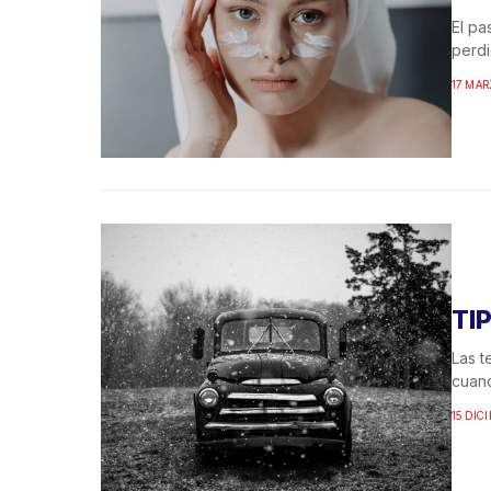
El pa
perdi
17 MAR
TI
Las t
cuand
15 DIC