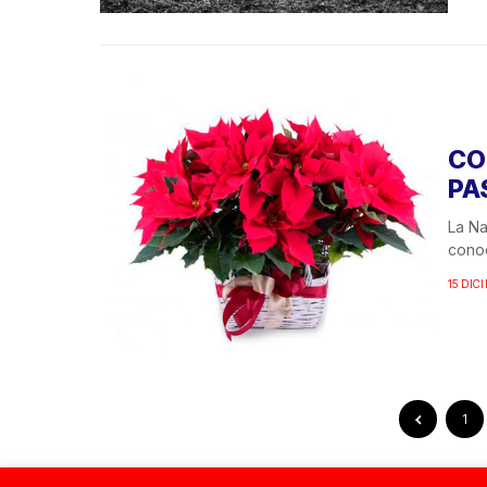
CO
PA
La Na
conoc
15 DIC
1