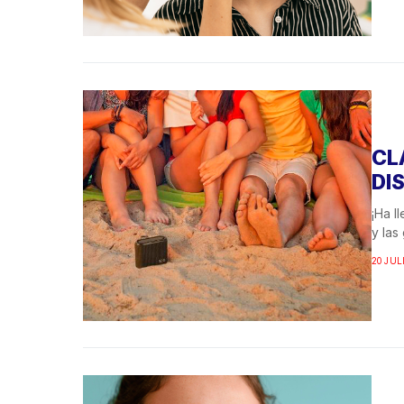
CL
DI
¡Ha l
y las
20 JUL