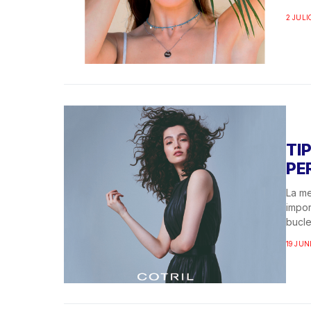
2 JULI
TI
PE
La me
impor
bucle
19 JUN