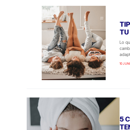
TI
TU
Lo qu
cambi
adapt
10 JUN
5 
TE