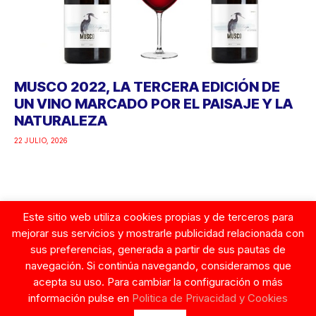
MUSCO 2022, LA TERCERA EDICIÓN DE
UN VINO MARCADO POR EL PAISAJE Y LA
NATURALEZA
22 JULIO, 2026
Este sitio web utiliza cookies propias y de terceros para
Google
mejorar sus servicios y mostrarle publicidad relacionada con
sus preferencias, generada a partir de sus pautas de
navegación. Si continúa navegando, consideramos que
acepta su uso. Para cambiar la configuración o más
información pulse en
Politica de Privacidad y Cookies
© Copyright 2026. Tentaciones de Mujer.