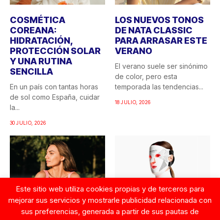
COSMÉTICA
LOS NUEVOS TONOS
COREANA:
DE NATA CLASSIC
HIDRATACIÓN,
PARA ARRASAR ESTE
PROTECCIÓN SOLAR
VERANO
Y UNA RUTINA
El verano suele ser sinónimo
SENCILLA
de color, pero esta
En un país con tantas horas
temporada las tendencias...
de sol como España, cuidar
18 JULIO, 2026
la...
30 JULIO, 2026
Este sitio web utiliza cookies propias y de terceros para
mejorar sus servicios y mostrarle publicidad relacionada con
sus preferencias, generada a partir de sus pautas de