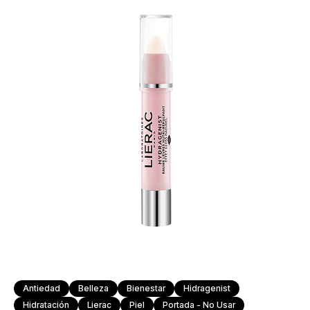
Antiedad
Belleza
Bienestar
Hidragenist
Hidratación
Lierac
Piel
Portada - No Usar