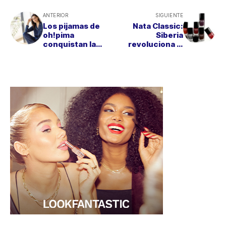
ANTERIOR
SIGUIENTE
Los pijamas de
Nata Classic:
oh!pima
Siberia
conquistan la
revoluciona la
temporada con el
manicura clásica
algodón más
con sus "9-Free"
exclusivo