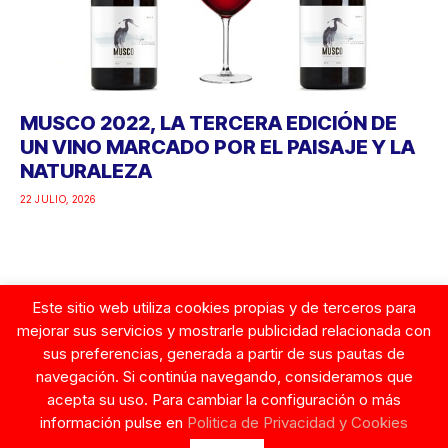
MUSCO 2022, LA TERCERA EDICIÓN DE
UN VINO MARCADO POR EL PAISAJE Y LA
NATURALEZA
22 JULIO, 2026
Este sitio web utiliza cookies propias y de terceros para
Google
mejorar sus servicios y mostrarle publicidad relacionada con
sus preferencias, generada a partir de sus pautas de
navegación. Si continúa navegando, consideramos que
acepta su uso. Para cambiar la configuración o más
información pulse en
Politica de Privacidad y Cookies
© Copyright 2026. Tentaciones de Mujer.