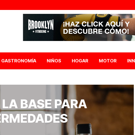
GASTRONOMÍA
NIÑOS
HOGAR
MOTOR
IN
 LA BASE PARA
ERMEDADES