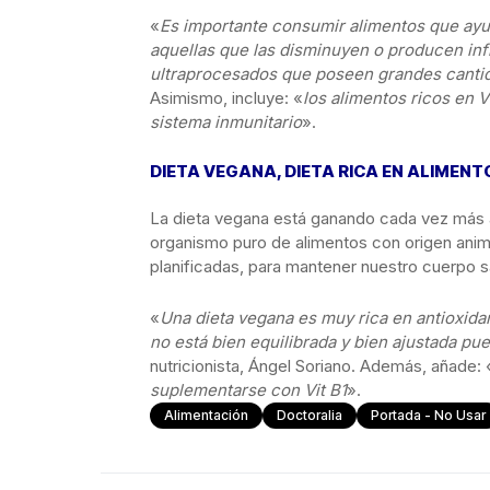
«
Es importante consumir alimentos que ayud
aquellas que las disminuyen o producen infl
ultraprocesados que poseen grandes cantid
Asimismo, incluye: «
los alimentos ricos en V
sistema inmunitario
».
DIETA VEGANA, DIETA RICA EN ALIMEN
La dieta vegana está ganando cada vez más a
organismo puro de alimentos con origen anima
planificadas, para mantener nuestro cuerpo s
«
Una dieta vegana es muy rica en antioxidant
no está bien equilibrada y bien ajustada pue
nutricionista, Ángel Soriano. Además, añade: 
suplementarse con Vit B1
».
Alimentación
Doctoralia
Portada - No Usar