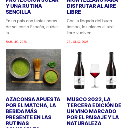
Y UNA RUTINA
DISFRUTAR AL AIRE
SENCILLA
LIBRE
En un país con tantas horas
Con la llegada del buen
de sol como España, cuidar
tiempo, los planes al aire
la...
libre vuelven...
30 JULIO, 2026
22 JULIO, 2026
AZACONSA APUESTA
MUSCO 2022, LA
POR EL MATCHA, LA
TERCERA EDICIÓN DE
BEBIDA MÁS
UN VINO MARCADO
PRESENTE EN LAS
POR EL PAISAJE Y LA
RUTINAS
NATURALEZA