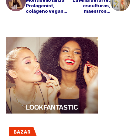
Montibello lanza
La Milla del arte:
Prolagenist,
esculturas,
colágeno vegano
maestros y
de nueva
talento
generación
emergente en el
corazón de
Madrid
BAZAR