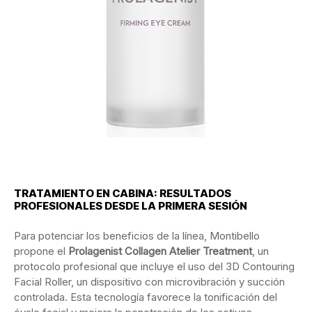
TRATAMIENTO
EN
CABINA:
RESULTADOS
PROFESIONALES
DESDE
LA
PRIMERA
SESIÓN
Para
potenciar
los
beneficios
de
la
línea,
Montibello
propone
el
Prolagenist
Collagen
Atelier
Treatment
,
un
protocolo
profesional
que
incluye
el
uso
del
3D
Contouring
Facial
Roller,
un
dispositivo
con
microvibración
y
succión
controlada.
Esta
tecnología
favorece
la
tonificación
del