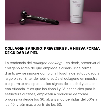
COLLAGEN
BANKING:
PREVENIR
ES
LA
NUEVA
FORMA
DE
CUIDAR
LA
PIEL
La
tendencia
del
collagen
banking
—
es
decir,
preservar
el
colágeno
antes
de
que
empiece
a
disminuir
de
forma
drástica—
se
impone
como
una
filosofía
de
autocuidado
a
largo
plazo.
Entender
cómo
actúa
el
colágeno
en
nuestra
piel
permite
anticiparse
a
los
signos
de
la
edad
y
actuar
con
eficacia.
Y
es
que
los
tipos
I
y
IV,
esenciales
para
la
estructura
cutánea,
empiezan
a
reducirse
de
forma
progresiva
desde
los
30,
alcanzando
pérdidas
del
50%
a
los
40,
y
aún
más
a
partir
de
los
50.