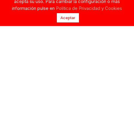
acepta su uso. Para cambiar la configuración o más
información pulse en
Politica de Privacidad y Cookies
Aceptar
Noticias Relacionadas
COSMÉTICA
PICNIC “MODO ON”:
COREANA:
LA PROPUESTA DE
HIDRATACIÓN,
IBÉRICOS
PROTECCIÓN SOLAR
MONTELLANO PARA
Y UNA RUTINA
DISFRUTAR AL AIRE
SENCILLA
LIBRE
En un país con tantas horas
Con la llegada del buen