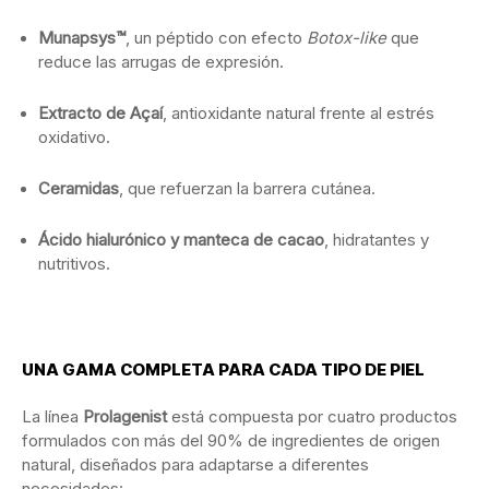
Munapsys™
,
un
péptido
con
efecto
Botox-
like
que
reduce
las
arrugas
de
expresión.
Extracto
de
Açaí
,
antioxidante
natural
frente
al
estrés
oxidativo.
Ceramidas
,
que
refuerzan
la
barrera
cutánea.
Ácido
hialurónico
y
manteca
de
cacao
,
hidratantes
y
nutritivos.
UNA
GAMA
COMPLETA
PARA
CADA
TIPO
DE
PIEL
La
línea
Prolagenist
está
compuesta
por
cuatro
productos
formulados
con
más
del
90%
de
ingredientes
de
origen
natural,
diseñados
para
adaptarse
a
diferentes
necesidades: