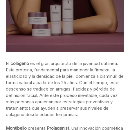
El
colágeno
es
el
gran
arquitecto
de
la
juventud
cutánea.
Esta
proteína,
fundamental
para
mantener
la
firmeza,
la
elasticidad
y
la
densidad
de
la
piel,
comienza
a
disminuir
de
forma
natural
a
partir
de
los
25
años.
Con
el
tiempo,
este
descenso
se
traduce
en
arrugas,
flacidez
y
pérdida
de
definición
facial.
Ante
este
proceso
inevitable,
cada
vez
más
personas
apuestan
por
estrategias
preventivas
y
tratamientos
que
ayuden
a
preservar
sus
niveles
de
colágeno
desde
edades
tempranas.
Montibello
presenta
Prolagenist
,
una
innovación
cosmética