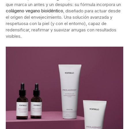
que
marca
un
antes
y
un
después:
su
fórmula
incorpora
un
colágeno
vegano
bioidéntico
,
diseñado
para
actuar
desde
el
origen
del
envejecimiento.
Una
solución
avanzada
y
respetuosa
con
la
piel (
y
con
el
entorno),
capaz
de
redensificar,
reafirmar
y
suavizar
arrugas
con
resultados
visibles.