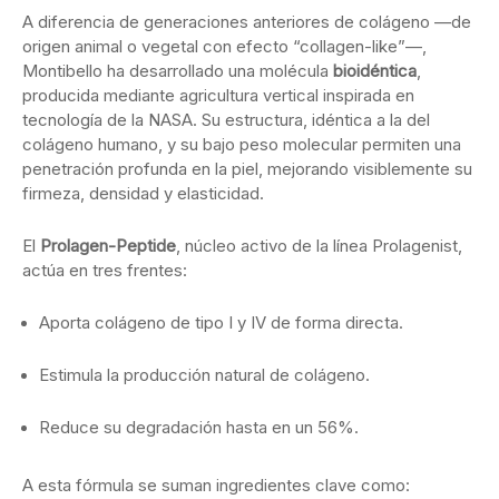
A
diferencia
de
generaciones
anteriores
de
colágeno —
de
origen
animal
o
vegetal
con
efecto “
collagen-
like”—,
Montibello
ha
desarrollado
una
molécula
bioidéntica
,
producida
mediante
agricultura
vertical
inspirada
en
tecnología
de
la
NASA.
Su
estructura,
idéntica
a
la
del
colágeno
humano,
y
su
bajo
peso
molecular
permiten
una
penetración
profunda
en
la
piel,
mejorando
visiblemente
su
firmeza,
densidad
y
elasticidad.
El
Prolagen-
Peptide
,
núcleo
activo
de
la
línea
Prolagenist,
actúa
en
tres
frentes:
Aporta
colágeno
de
tipo
I
y
IV
de
forma
directa.
Estimula
la
producción
natural
de
colágeno.
Reduce
su
degradación
hasta
en
un
56%.
A
esta
fórmula
se
suman
ingredientes
clave
como: