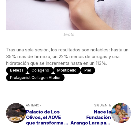
Evoto
Tras
una
sola
sesión,
los
resultados
son
notables:
hasta
un
35%
más
de
firmeza,
un
22%
menos
de
arrugas
y
una
hidratación
que
se
incrementa
hasta
en
un
113%.
Belleza
Colágeno
Montibello
Piel
Prolagenist Collagen Atelier
ANTERIOR
SIGUIENTE
Palacio de Los
Nace la
Olivos, el AOVE
Fundación
que transforma la
Arango Lara para
gastronomía
visibilizar las
molecular
enfermedades