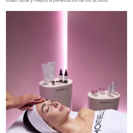
óvalo
facial
y
mejora
la
penetración
de
los
activos.