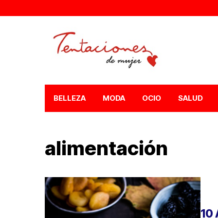
BELLEZA
MODA
OCIO
SALUD
alimentación
10