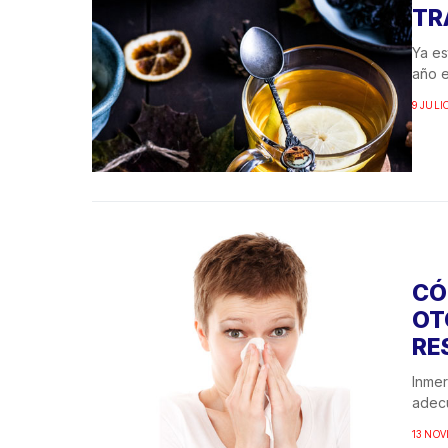
TR
Ya es
año e
9 JULI
CÓ
OT
RE
Inmer
adecu
13 NOV