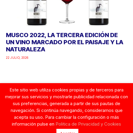
MUSCO 2022, LA TERCERA EDICIÓN DE
UN VINO MARCADO POR EL PAISAJE Y LA
NATURALEZA
22 JULIO, 2026
Este sitio web utiliza cookies propias y de terceros para
Google
mejorar sus servicios y mostrarle publicidad relacionada con
sus preferencias, generada a partir de sus pautas de
navegación. Si continúa navegando, consideramos que
acepta su uso. Para cambiar la configuración o más
información pulse en
Politica de Privacidad y Cookies
© Copyright 2026. Tentaciones de Mujer.