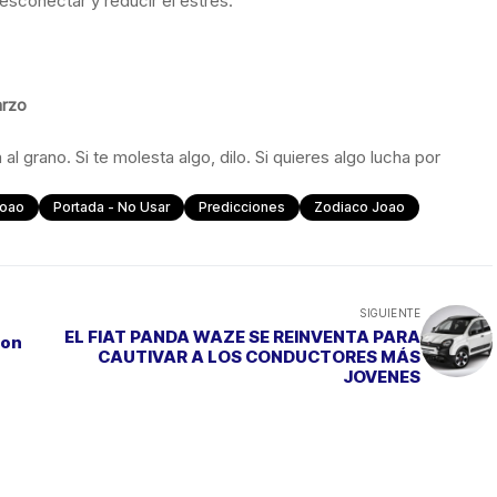
sconectar y reducir el estrés.
arzo
l grano. Si te molesta algo, dilo. Si quieres algo lucha por
Joao
Portada - No Usar
Predicciones
Zodiaco Joao
SIGUIENTE
EL FIAT PANDA WAZE SE REINVENTA PARA
con
CAUTIVAR A LOS CONDUCTORES MÁS
JOVENES