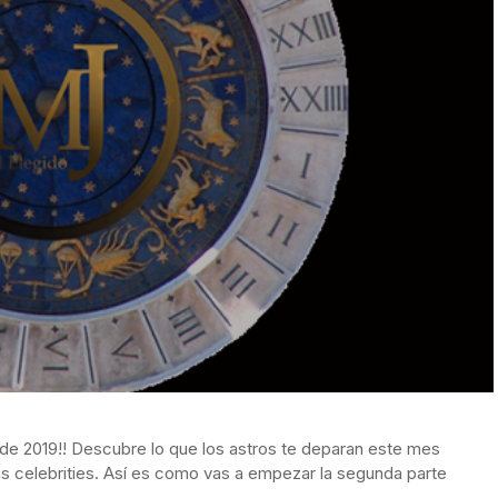
 de 2019!! Descubre lo que los astros te deparan este mes
as celebrities. Así es como vas a empezar la segunda parte