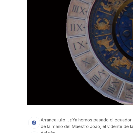
Arranca julio… ¡¡Ya hemos pasado el ecuador
de la mano del Maestro Joao, el vidente de l
del año.