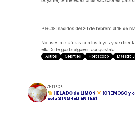
boyante, te mereces unas vacaciones para de
PISCIS: nacidos del 20 de febrero al 19 de m
No uses metáforas con los tuyos y ve directa a
ello. Si te gusta alguien, conquístalo.
Astros
Cebrities
Horóscopo
Maestro 
ANTERIOR
HELADO de LIMON
(CREMOSO y 
solo 3 INGREDIENTES)