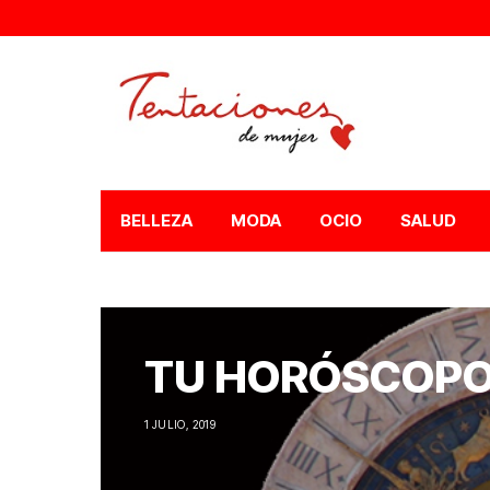
BELLEZA
MODA
OCIO
SALUD
TU HORÓSCOPO 
1 JULIO, 2019