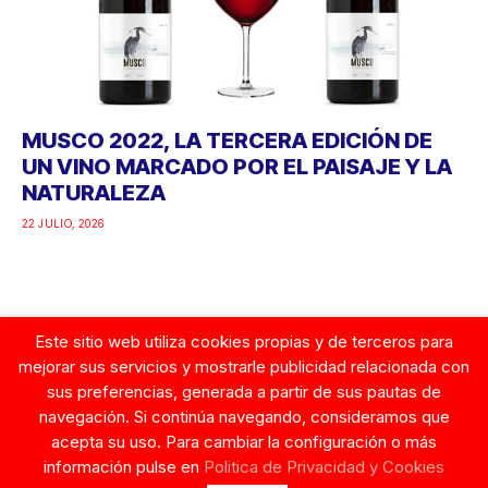
MUSCO 2022, LA TERCERA EDICIÓN DE
UN VINO MARCADO POR EL PAISAJE Y LA
NATURALEZA
22 JULIO, 2026
Este sitio web utiliza cookies propias y de terceros para
Google
mejorar sus servicios y mostrarle publicidad relacionada con
sus preferencias, generada a partir de sus pautas de
navegación. Si continúa navegando, consideramos que
acepta su uso. Para cambiar la configuración o más
información pulse en
Politica de Privacidad y Cookies
© Copyright 2026. Tentaciones de Mujer.