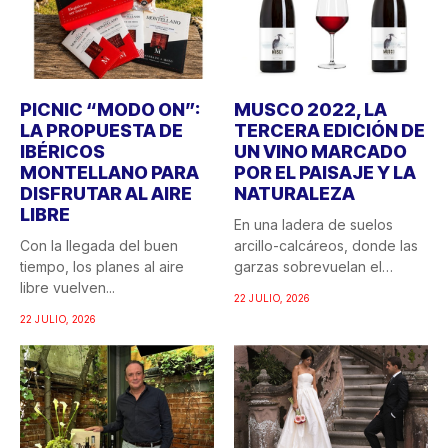
PICNIC “MODO ON”:
MUSCO 2022, LA
LA PROPUESTA DE
TERCERA EDICIÓN DE
IBÉRICOS
UN VINO MARCADO
MONTELLANO PARA
POR EL PAISAJE Y LA
DISFRUTAR AL AIRE
NATURALEZA
LIBRE
En una ladera de suelos
Con la llegada del buen
arcillo-calcáreos, donde las
tiempo, los planes al aire
garzas sobrevuelan el
libre vuelven...
recuerdo...
22 JULIO, 2026
22 JULIO, 2026