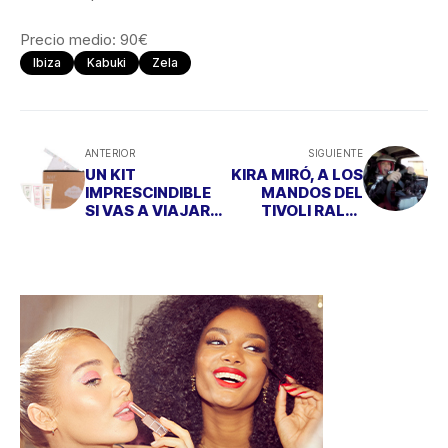
Precio medio: 90€
Ibiza
Kabuki
Zela
ANTERIOR
SIGUIENTE
UN KIT
KIRA MIRÓ, A LOS
IMPRESCINDIBLE
MANDOS DEL
SI VAS A VIAJAR
TIVOLI RALLY
CON NIÑOS
RAID