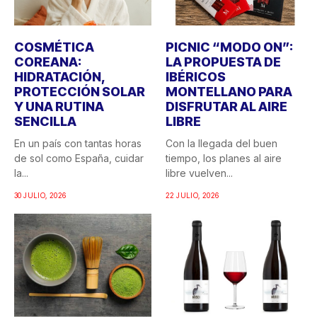
COSMÉTICA
PICNIC “MODO ON”:
COREANA:
LA PROPUESTA DE
HIDRATACIÓN,
IBÉRICOS
PROTECCIÓN SOLAR
MONTELLANO PARA
Y UNA RUTINA
DISFRUTAR AL AIRE
SENCILLA
LIBRE
En un país con tantas horas
Con la llegada del buen
de sol como España, cuidar
tiempo, los planes al aire
la...
libre vuelven...
30 JULIO, 2026
22 JULIO, 2026