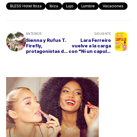
BLESS Hotel Ibiza
Ibiza
Lujo
Lumbre
Vacaciones
ANTERIOR
SIGUIENTE
Sienna y Rufus T.
Lara Ferreiro
Firefly,
vuelve a la carga
protagonistas del
con "Ni un capullo
Día Pruno 2025
más" el manual
en la Ribera del
imprescindible
Duero
anticapullos