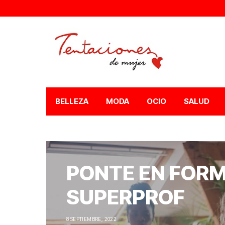
BELLEZA
MODA
OCIO
SALUD
PONTE EN FOR
SUPERPROF
8 SEPTIEMBRE, 2022