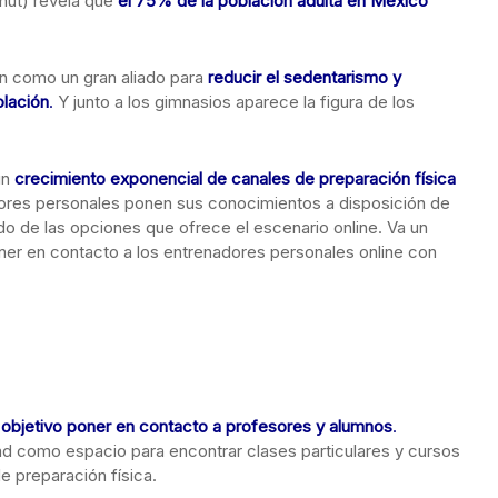
nut) revela que
el 75% de la población adulta en México
an como un gran aliado para
reducir el sedentarismo y
blación
.
Y junto a los gimnasios aparece la figura de los
un
crecimiento exponencial de canales de preparación física
res personales ponen sus conocimientos a disposición de
ido de las opciones que ofrece el escenario online. Va un
ner en contacto a los entrenadores personales online con
objetivo poner en contacto a profesores y alumnos
.
d como espacio para encontrar clases particulares y cursos
e preparación física.