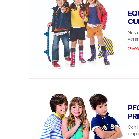
EQ
CU
Nos e
veran
28 AGO
PE
PR
Con l
empie