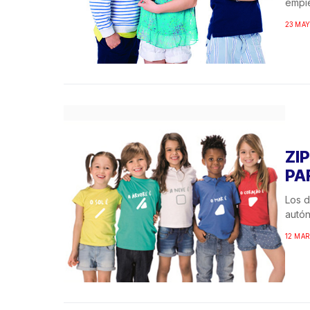
empie
23 MAY
ZI
PA
Los d
autón
12 MAR