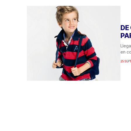
DE
PA
Llega
en co
25 SEP