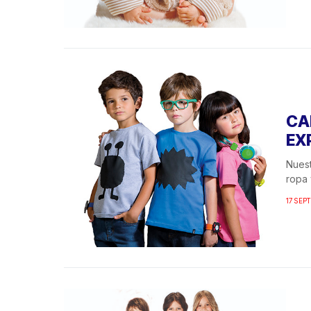
CA
EX
Nuest
ropa 
17 SEP