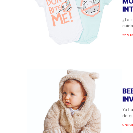
MO
IN
¿Te i
cuida
22 MAY
BE
IN
Ya ha
de qu
5 NOVI