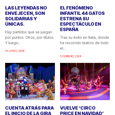
LAS LEYENDAS NO
EL FENÓMENO
ENVEJECEN, SON
INFANTIL 44 GATOS
SOLIDARIAS Y
ESTRENA SU
ÚNICAS.
ESPECTÁCULO EN
ESPAÑA
Hay partidos que se juegan
por puntos. Otros, por títulos.
Tras su éxito en Italia, donde
Y luego...
ha recorrido teatros de todo
el...
14 JUNIO, 2026
3 FEBRERO, 2026
CUENTA ATRÁS PARA
VUELVE ‘CIRCO
EL INICIO DE LA GIRA
PRICE EN NAVIDAD’