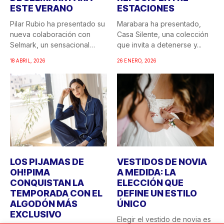
ESTE VERANO
ESTACIONES
Pilar Rubio ha presentado su
Marabara ha presentado,
nueva colaboración con
Casa Silente, una colección
Selmark, un sensacional
que invita a detenerse y...
doble...
18 ABRIL, 2026
26 ENERO, 2026
LOS PIJAMAS DE
VESTIDOS DE NOVIA
OH!PIMA
A MEDIDA: LA
CONQUISTAN LA
ELECCIÓN QUE
TEMPORADA CON EL
DEFINE UN ESTILO
ALGODÓN MÁS
ÚNICO
EXCLUSIVO
Elegir el vestido de novia es