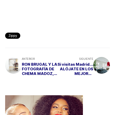
Zippy
ANTERIOR
SIGUIENTE
RON BRUGAL Y LA
Si visitas Madrid...
FOTOGRAFÍA DE
ALÓJATE EN LOS
CHEMA MADOZ,
MEJORES
el pack ideal para
APARTAMENTOS
papás actuales
DE LA CAPITAL