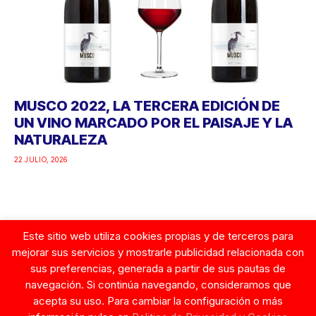
MUSCO 2022, LA TERCERA EDICIÓN DE
UN VINO MARCADO POR EL PAISAJE Y LA
NATURALEZA
22 JULIO, 2026
Este sitio web utiliza cookies propias y de terceros para
Google
mejorar sus servicios y mostrarle publicidad relacionada con
sus preferencias, generada a partir de sus pautas de
navegación. Si continúa navegando, consideramos que
acepta su uso. Para cambiar la configuración o más