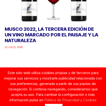
MUSCO 2022, LA TERCERA EDICIÓN DE
UN VINO MARCADO POR EL PAISAJE Y LA
NATURALEZA
22 JULIO, 2026
Este sitio web utiliza cookies propias y de terceros para
Google
mejorar sus servicios y mostrarle publicidad relacionada con
sus preferencias, generada a partir de sus pautas de
navegación. Si continúa navegando, consideramos que
acepta su uso. Para cambiar la configuración o más
información pulse en
Politica de Privacidad y Cookies
© Copyright 2026. Tentaciones de Mujer.