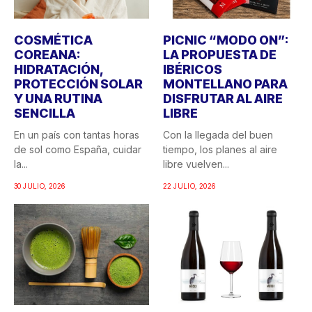
COSMÉTICA
PICNIC “MODO ON”:
COREANA:
LA PROPUESTA DE
HIDRATACIÓN,
IBÉRICOS
PROTECCIÓN SOLAR
MONTELLANO PARA
Y UNA RUTINA
DISFRUTAR AL AIRE
SENCILLA
LIBRE
En un país con tantas horas
Con la llegada del buen
de sol como España, cuidar
tiempo, los planes al aire
la...
libre vuelven...
30 JULIO, 2026
22 JULIO, 2026