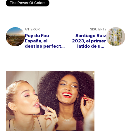
The Power Of Colors
ANTERIOR
SIGUIENTE
Puy du Fou
Santiago Ruiz
España, el
2023, el primer
destino perfecto
latido de una
para una Semana
nueva añada
Santa histórica