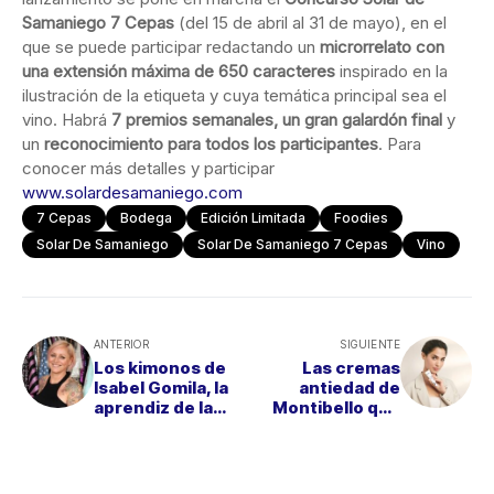
Samaniego 7 Cepas
(del 15 de abril al 31 de mayo), en el
que se puede participar redactando un
microrrelato con
una extensión máxima de 650 caracteres
inspirado en la
ilustración de la etiqueta y cuya temática principal sea el
vino. Habrá
7 premios semanales, un gran galardón final
y
un
reconocimiento para todos los participantes
. Para
conocer más detalles y participar
www.solardesamaniego.com
7 Cepas
Bodega
Edición Limitada
Foodies
Solar De Samaniego
Solar De Samaniego 7 Cepas
Vino
ANTERIOR
SIGUIENTE
Los kimonos de
Las cremas
Isabel Gomila, la
antiedad de
aprendiz de la
Montibello que
mano derecha de
combaten los
Thierry Mugler
daños de la
polución en la piel