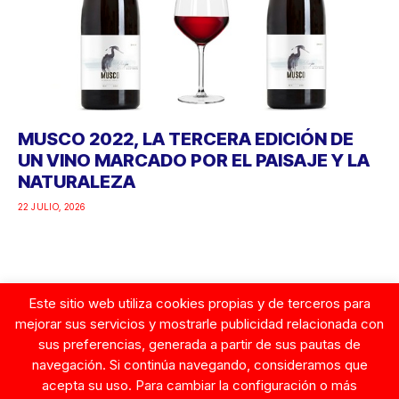
MUSCO 2022, LA TERCERA EDICIÓN DE
UN VINO MARCADO POR EL PAISAJE Y LA
NATURALEZA
22 JULIO, 2026
Este sitio web utiliza cookies propias y de terceros para
Google
mejorar sus servicios y mostrarle publicidad relacionada con
sus preferencias, generada a partir de sus pautas de
navegación. Si continúa navegando, consideramos que
acepta su uso. Para cambiar la configuración o más