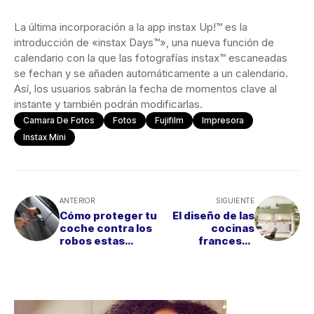
La última incorporación a la app instax Up!™ es la
introducción de «instax Days™», una nueva función de
calendario con la que las fotografías instax™ escaneadas
se fechan y se añaden automáticamente a un calendario.
Así, los usuarios sabrán la fecha de momentos clave al
instante y también podrán modificarlas.
Camara De Fotos
Fotos
Fujifilm
Impresora
Instax Mini
ANTERIOR
SIGUIENTE
Cómo proteger tu
El diseño de las
coche contra los
cocinas
robos estas
francesas
vacaciones (y el
aterriza en
resto del año)
España de la
mano de SoCoo'c