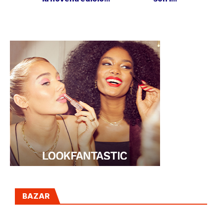
del Stone & Music
mascarillas para
Festival
el contorno de
ojos
BAZAR