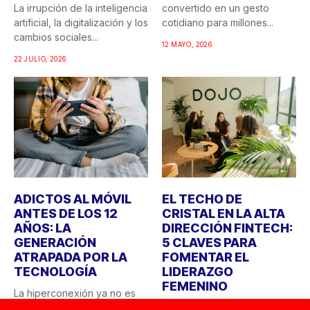
La irrupción de la inteligencia
convertido en un gesto
artificial, la digitalización y los
cotidiano para millones...
cambios sociales...
12 MAYO, 2026
22 JULIO, 2026
ADICTOS AL MÓVIL
EL TECHO DE
ANTES DE LOS 12
CRISTAL EN LA ALTA
AÑOS: LA
DIRECCIÓN FINTECH:
GENERACIÓN
5 CLAVES PARA
ATRAPADA POR LA
FOMENTAR EL
TECNOLOGÍA
LIDERAZGO
FEMENINO
La hiperconexión ya no es
una tendencia, sino una
La VIII Edición Fintech