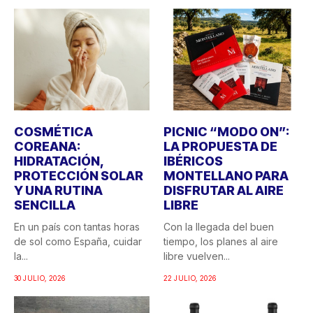
COSMÉTICA
PICNIC “MODO ON”:
COREANA:
LA PROPUESTA DE
HIDRATACIÓN,
IBÉRICOS
PROTECCIÓN SOLAR
MONTELLANO PARA
Y UNA RUTINA
DISFRUTAR AL AIRE
SENCILLA
LIBRE
En un país con tantas horas
Con la llegada del buen
de sol como España, cuidar
tiempo, los planes al aire
la...
libre vuelven...
30 JULIO, 2026
22 JULIO, 2026