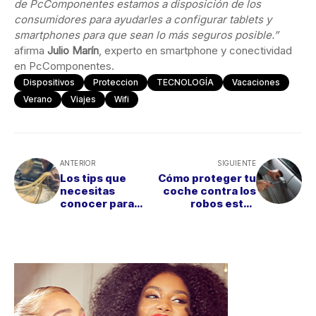
de PcComponentes estamos a disposición de los
consumidores para ayudarles a configurar tablets y
smartphones para que sean lo más seguros posible.”
afirma
Julio Marín
, experto en smartphone y conectividad
en PcComponentes.
Dispositivos
Proteccion
TECNOLOGÍA
Vacaciones
Verano
Viajes
Wifi
ANTERIOR
SIGUIENTE
Los tips que
Cómo proteger tu
necesitas
coche contra los
conocer para
robos estas
disfrutar de la
vacaciones (y el
pasta sin temor a
resto del año)
engordar