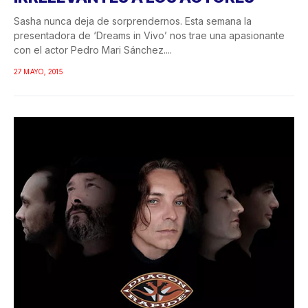
Sasha nunca deja de sorprendernos. Esta semana la
presentadora de ‘Dreams in Vivo’ nos trae una apasionante
con el actor Pedro Mari Sánchez....
27 MAYO, 2015