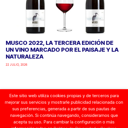
MUSCO 2022, LA TERCERA EDICIÓN DE
UN VINO MARCADO POR EL PAISAJE Y LA
NATURALEZA
22 JULIO, 2026
Este sitio web utiliza cookies propias y de terceros para
Google
mejorar sus servicios y mostrarle publicidad relacionada con
sus preferencias, generada a partir de sus pautas de
navegación. Si continúa navegando, consideramos que
acepta su uso. Para cambiar la configuración o más