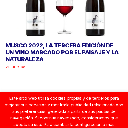
MUSCO 2022, LA TERCERA EDICIÓN DE
UN VINO MARCADO POR EL PAISAJE Y LA
NATURALEZA
22 JULIO, 2026
Este sitio web utiliza cookies propias y de terceros para
Google
mejorar sus servicios y mostrarle publicidad relacionada con
sus preferencias, generada a partir de sus pautas de
navegación. Si continúa navegando, consideramos que
acepta su uso. Para cambiar la configuración o más