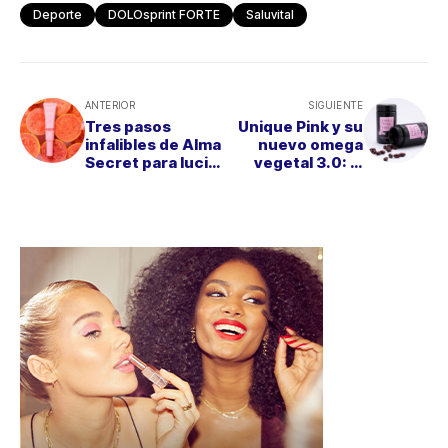
Deporte
DOLOsprint FORTE
Saluvital
ANTERIOR
SIGUIENTE
Tres pasos
Unique Pink y su
infalibles de Alma
nuevo omega
Secret para lucir
vegetal 3.0: la
unos labios
evolución de los
irresistibles
ácidos grasos
esenciales