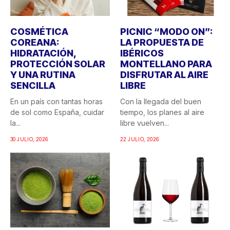
COSMÉTICA
PICNIC “MODO ON”:
COREANA:
LA PROPUESTA DE
HIDRATACIÓN,
IBÉRICOS
PROTECCIÓN SOLAR
MONTELLANO PARA
Y UNA RUTINA
DISFRUTAR AL AIRE
SENCILLA
LIBRE
En un país con tantas horas
Con la llegada del buen
de sol como España, cuidar
tiempo, los planes al aire
la...
libre vuelven...
30 JULIO, 2026
22 JULIO, 2026