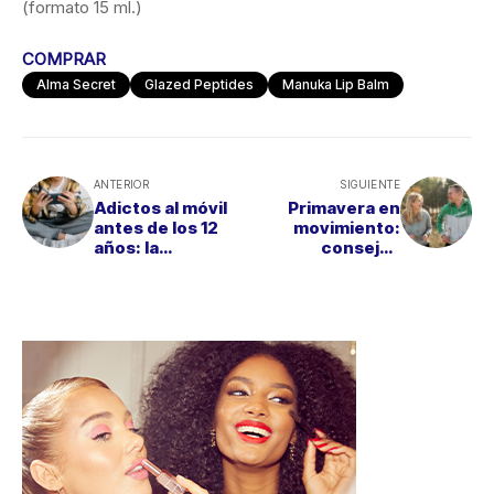
(formato 15 ml.)
COMPRAR
Alma Secret
Glazed Peptides
Manuka Lip Balm
ANTERIOR
SIGUIENTE
Adictos al móvil
Primavera en
antes de los 12
movimiento:
años: la
consejos
generación
expertos para
atrapada por la
hacer deporte al
tecnología
aire libre sin
riesgos