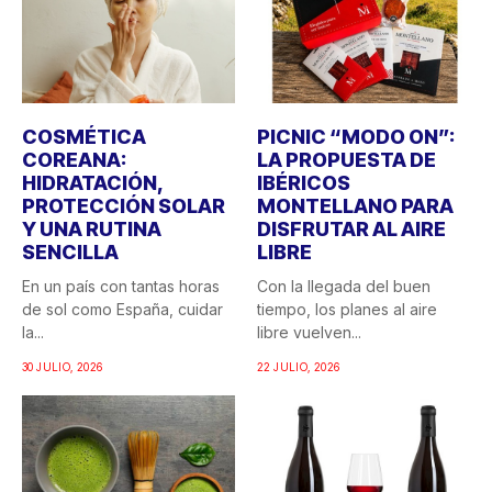
COSMÉTICA
PICNIC “MODO ON”:
COREANA:
LA PROPUESTA DE
HIDRATACIÓN,
IBÉRICOS
PROTECCIÓN SOLAR
MONTELLANO PARA
Y UNA RUTINA
DISFRUTAR AL AIRE
SENCILLA
LIBRE
En un país con tantas horas
Con la llegada del buen
de sol como España, cuidar
tiempo, los planes al aire
la...
libre vuelven...
30 JULIO, 2026
22 JULIO, 2026