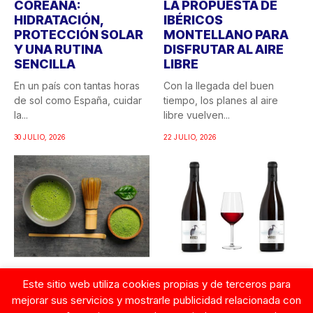
COREANA:
LA PROPUESTA DE
HIDRATACIÓN,
IBÉRICOS
PROTECCIÓN SOLAR
MONTELLANO PARA
Y UNA RUTINA
DISFRUTAR AL AIRE
SENCILLA
LIBRE
En un país con tantas horas
Con la llegada del buen
de sol como España, cuidar
tiempo, los planes al aire
la...
libre vuelven...
30 JULIO, 2026
22 JULIO, 2026
AZACONSA APUESTA
MUSCO 2022, LA
Este sitio web utiliza cookies propias y de terceros para
POR EL MATCHA, LA
TERCERA EDICIÓN DE
mejorar sus servicios y mostrarle publicidad relacionada con
BEBIDA MÁS
UN VINO MARCADO