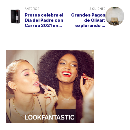
ANTERIOR
SIGUIENTE
Protos celebra el
Grandes Pagos
Día del Padre con
de Olivar:
Carroa 2021 en
explorando la
formato Magnum
élite de los
olivareros de
España