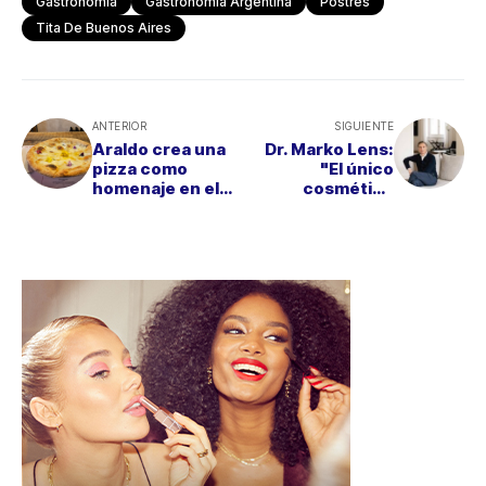
Gastronomía
Gastronomía Argentina
Postres
Tita De Buenos Aires
ANTERIOR
SIGUIENTE
Araldo crea una
Dr. Marko Lens:
pizza como
"El único
homenaje en el
cosmético
Día de la Mujer
antiaging es el
protector solar"