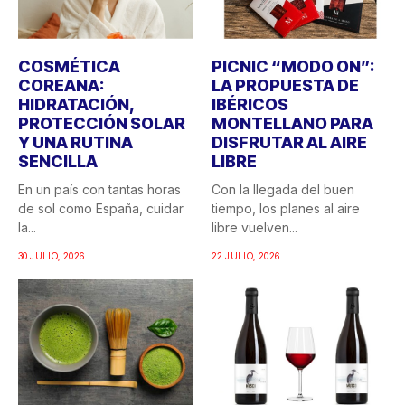
COSMÉTICA
PICNIC “MODO ON”:
COREANA:
LA PROPUESTA DE
HIDRATACIÓN,
IBÉRICOS
PROTECCIÓN SOLAR
MONTELLANO PARA
Y UNA RUTINA
DISFRUTAR AL AIRE
SENCILLA
LIBRE
En un país con tantas horas
Con la llegada del buen
de sol como España, cuidar
tiempo, los planes al aire
la...
libre vuelven...
30 JULIO, 2026
22 JULIO, 2026