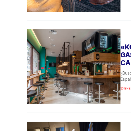
«K
GA
CA
¿Busc
Españ
30 ENE