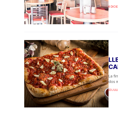
6 DICI
LL
CA
La fi
dos m
23 JUL