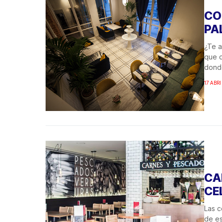
CO
PA
¿Te a
que d
donde
17 ABRI
CA
CE
Las c
de es