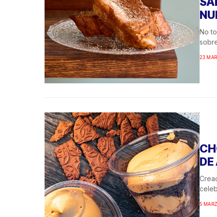
SA
NU
No to
sobre
23 MAR
CH
DE
Cread
celeb
5 MARZ