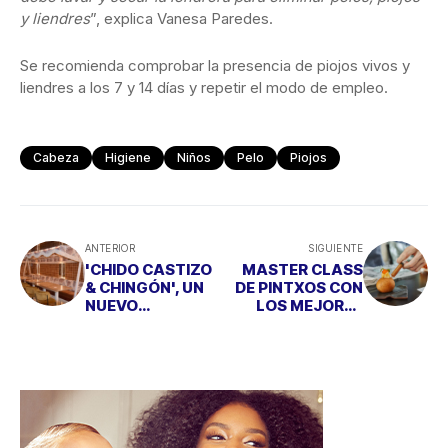
y liendres
”, explica Vanesa Paredes.
Se recomienda comprobar la presencia de piojos vivos y
liendres a los 7 y 14 días y repetir el modo de empleo.
Cabeza
Higiene
Niños
Pelo
Piojos
ANTERIOR
SIGUIENTE
'CHIDO CASTIZO
MASTER CLASS
& CHINGÓN', UN
DE PINTXOS CON
NUEVO
LOS MEJORES
MEXICANO EN
CHEFS VASCOS
MADRID