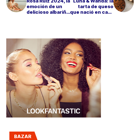
Rosa Ruiz 2024, la
Luna & Wanda: la
emoción de un
tarta de queso
delicioso albariño
que nació en casa
de familia
y arrasa en
Madrid
BAZAR