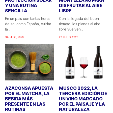
PROTECCIÓN SOLAR
MONTELLANO PARA
Y UNA RUTINA
DISFRUTAR AL AIRE
SENCILLA
LIBRE
En un país con tantas horas
Con la llegada del buen
de sol como España, cuidar
tiempo, los planes al aire
la...
libre vuelven...
30 JULIO, 2026
22 JULIO, 2026
AZACONSA APUESTA
MUSCO 2022, LA
POR EL MATCHA, LA
TERCERA EDICIÓN DE
BEBIDA MÁS
UN VINO MARCADO
PRESENTE EN LAS
POR EL PAISAJE Y LA
RUTINAS
NATURALEZA