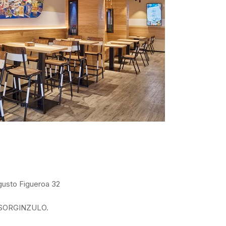
gusto Figueroa 32
te SORGINZULO.