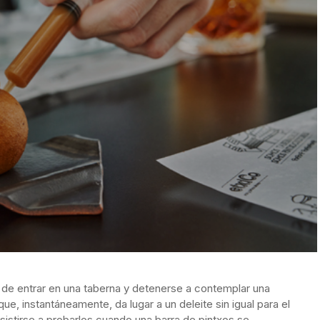
de entrar en una taberna y detenerse a contemplar una
ue, instantáneamente, da lugar a un deleite sin igual para el
esistirse a probarlos cuando una barra de pintxos se