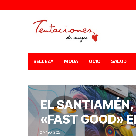
BELLEZA
MODA
OCIO
SALUD
EL SANTIAMÉN,
«FAST GOOD» E
2 MAYO, 2022