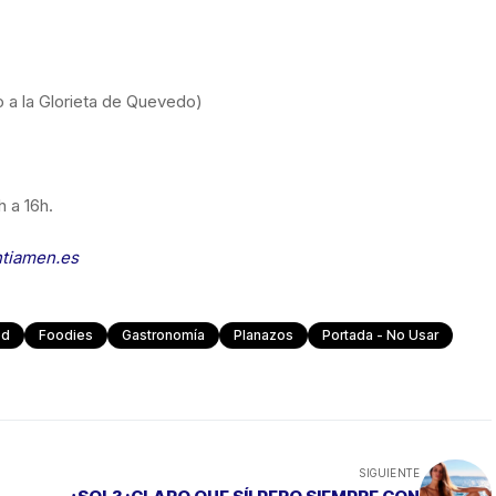
o a la Glorieta de Quevedo)
h a 16h.
ntiamen.es
od
Foodies
Gastronomía
Planazos
Portada - No Usar
SIGUIENTE