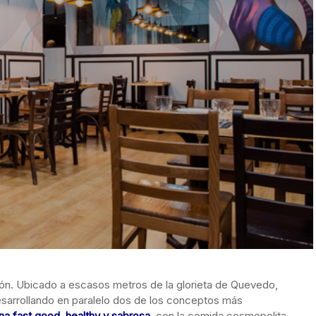
ón. Ubicado a escasos metros de la glorieta de Quevedo,
esarrollando en paralelo dos de los conceptos más
ina fast good, healthy y sabrosa,
con la comida cosmopolita,