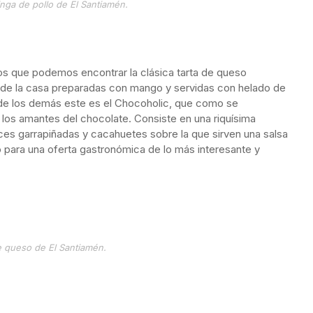
inga de pollo de El Santiamén.
os que podemos encontrar la clásica tarta de queso
as de la casa preparadas con mango y servidas con helado de
 de los demás este es el Chocoholic, que como se
os amantes del chocolate. Consiste en una riquísima
ces garrapiñadas y cacahuetes sobre la que sirven una salsa
o para una oferta gastronómica de lo más interesante y
e queso de El Santiamén.