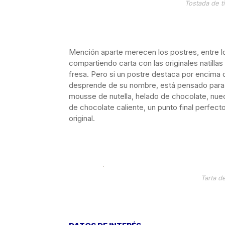
Tostada de t
Mención aparte merecen los postres, entre l
compartiendo carta con las originales natill
fresa. Pero si un postre destaca por encima
desprende de su nombre, está pensado para l
mousse de nutella, helado de chocolate, nue
de chocolate caliente, un punto final perfect
original.
Tarta d