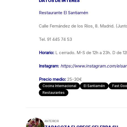
DATOS DE INTERÉS
Restaurante El Santiamén
Calle Fernández de los Ríos, 8. Madrid. (Junt
Tel. 91 445 74 53
Horario:
L cerrado. M-S de 12h a 23h. D de 12
Instagram
:
https://www.instagram.com/elsa
Precio medio:
25-30€
Cocina Internacional
El Santiamén
Fast Go
Restaurantes
ANTERIOR