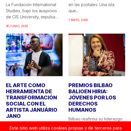
La Fundación International
en las postales. Una isla
Studies, bajo los auspicios
que...
de CIS University, impulsa
7 MAYO, 2026
una...
30 JUNIO, 2026
EL ARTE COMO
PREMIOS BILBAO
HERRAMIENTA DE
BALIOEN HIRIA:
TRANSFORMACIÓN
JÓVENES POR LOS
SOCIAL CON EL
DERECHOS
ARTISTA JANUÁRIO
HUMANOS
JANO
Bilbao reafirma su liderazgo
CIS University y la Fundación
como ciudad comprometida
Este sitio web utiliza cookies propias y de terceros para