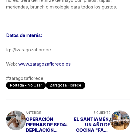
flores. Será del 19 al 29 de mayo con platos, tapas,
meriendas, brunch o mixología para todos los gustos.
Datos de interés:
Ig: @zaragozaflorece
Web:
www.zaragozaflorece.es
#zaragozaflorece.
Portada - No Usar
Zaragoza Florece
ANTERIOR
SIGUIENTE
OPERACIÓN
EL SANTIAMÉN,
PIERNAS DE SEDA:
UN AÑO DE
DEPILACIÓN
COCINA "FAST
MÉDICA DE
GOOD" EN