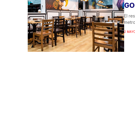
GO
El re
metro
2 MAYO